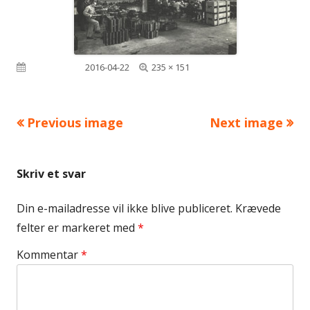
Full
Published on
2016-04-22
235 × 151
size
Previous image
Next image
Skriv et svar
Din e-mailadresse vil ikke blive publiceret.
Krævede
felter er markeret med
*
Kommentar
*