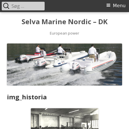
Søg
Primary
Menu
efter:
Menu
Skip
Selva Marine Nordic – DK
to
content
European power
img_historia