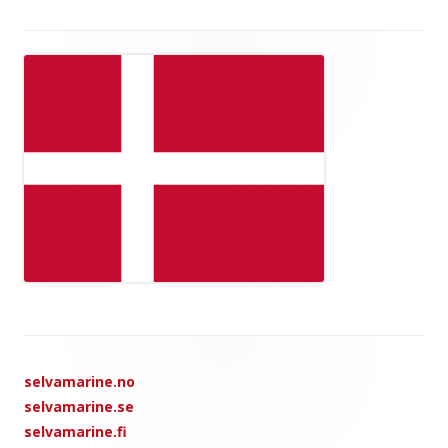
Main
Sidebar
Footer
selvamarine.no
Content
selvamarine.se
selvamarine.fi