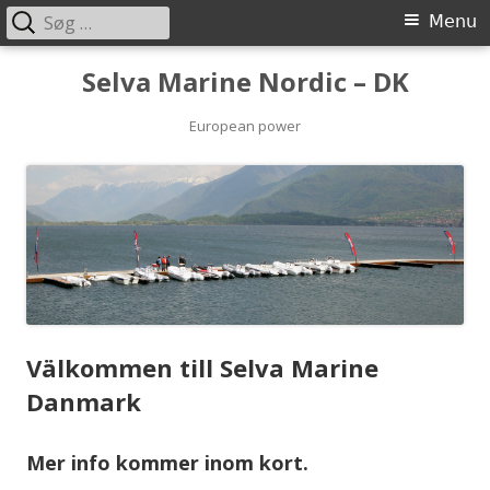
Søg
Primary
Menu
efter:
Menu
Skip
Selva Marine Nordic – DK
to
content
European power
Välkommen till Selva Marine
Danmark
Mer info kommer inom kort.