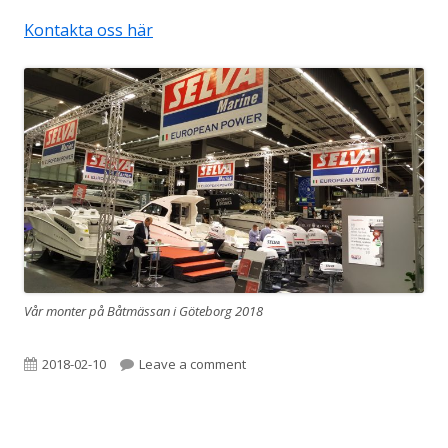
Kontakta oss här
Vår monter på Båtmässan i Göteborg 2018
Published
on Välkommen till Selva Marine
2018-02-10
Leave a comment
on