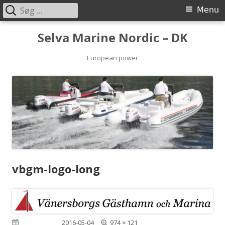
Søg
Primary
Menu
efter:
Menu
Skip
Selva Marine Nordic – DK
to
content
European power
vbgm-logo-long
Full
Published on
2016-05-04
974 × 121